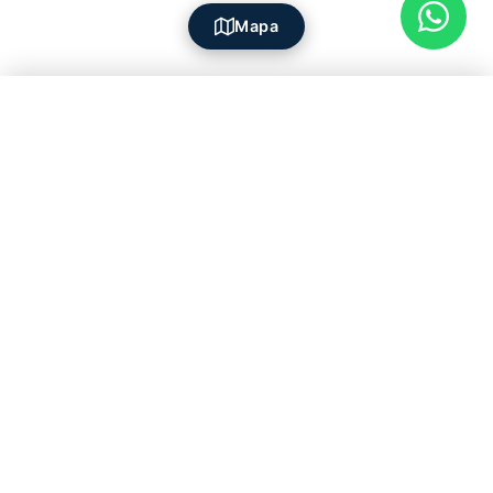
Mapa
Filtros
+52 55 5929
info@mexicosir.com
5252
PROPIEDADES
DESCUBRIR
Todos los listados
Destinos
En alquiler
Estilo de vida
En venta
Proyectos
SOBRE NOSOTROS
MÁS ENLACES
Vender una casa
Agentes
Acerca de nosotros
Contáctenos
Aviso de privacidad
Nuestro blog